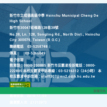
新竹巿立成德高級中學 Hsinchu Municipal Cheng De
High School
新竹巿30047崧嶺路128巷38號
No.38, Ln. 128, Songling Rd., North Dist., Hsinchu
City 300079, Taiwan (R.O.C.)
聯絡電話
03-5258748
|
傳真
03-5266049
電子信箱
教育部：0800-200885 新竹市反霸凌投訴電話：0800-
222805 本校反霸凌申訴專線：03-5216312（24小時） 本
校反霸凌申訴信箱：staff307@ms2.cdjh.hc.edu.tw
版權所有
最後更新
2019-11-04
總瀏覽人次
21313972