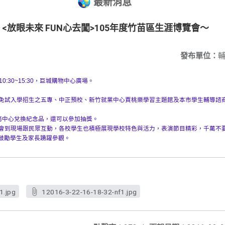
最新消息
6 <放眼未來 FUN心去闖>105年度竹苗區生涯博覽會～
發布單位：
:30~15:
30，巨城購物中心廣場。
區免試入學招生之五專、
中正預校、
新竹就業中心賈桃樂學習主題館及本市學生輔導諮商
。
務中心兌換紀念品，
還可以參加抽獎。
也會到現場跟民眾互動，
各校學生也積極展現學校特色與活力，表演節目精彩，
千萬不
鼓勵學生及家長踴躍參觀。
1.jpg
12016-3-22-16-18-32-nf1.jpg