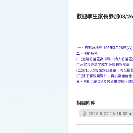
歡迎學生家長參加03/2
一、日期及地點:105年3月26日(六)10
二、活動特色:
(一)邀請竹苗區高中職、納入竹苗
生及家長更加了解生涯規劃與發展
(二)於任5攤位諮詢且蓋章，可至服
(三)除了靜態展覽外，賈桃樂娃娃
三、檢附活動DM及展區攤位圖，請
相關附件
2016-3-22-16-18-32-nf