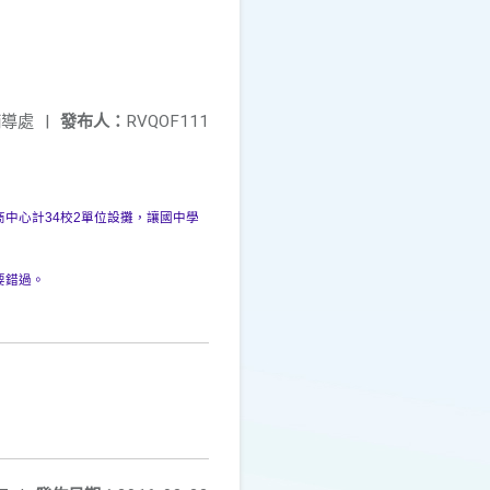
輔導處
|
發布人：
RVQOF111
中心計34校2
單位設攤，讓國中學
要錯過。