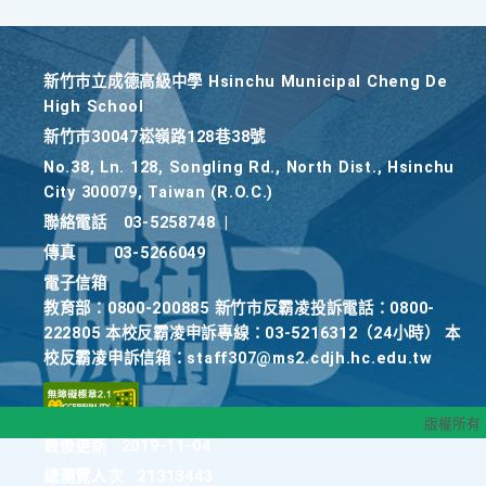
新竹巿立成德高級中學 Hsinchu Municipal Cheng De
High School
新竹巿30047崧嶺路128巷38號
No.38, Ln. 128, Songling Rd., North Dist., Hsinchu
City 300079, Taiwan (R.O.C.)
聯絡電話
03-5258748
|
傳真
03-5266049
電子信箱
教育部：0800-200885 新竹市反霸凌投訴電話：0800-
222805 本校反霸凌申訴專線：03-5216312（24小時） 本
校反霸凌申訴信箱：staff307@ms2.cdjh.hc.edu.tw
版權所有
最後更新
2019-11-04
總瀏覽人次
21313443