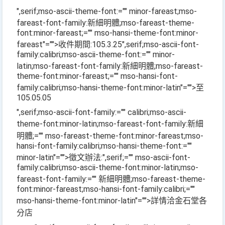
",serif;mso-ascii-theme-font:="" minor-fareast;mso-
fareast-font-family:新細明體;mso-fareast-theme-
font:minor-fareast;="" mso-hansi-theme-font:minor-
fareast"="">收件期間
:105.3.25
",serif;mso-ascii-font-
family:calibri;mso-ascii-theme-font:="" minor-
latin;mso-fareast-font-family:新細明體;mso-fareast-
theme-font:minor-fareast;="" mso-hansi-font-
family:calibri;mso-hansi-theme-font:minor-latin"="">至
105.05.05
",serif;mso-ascii-font-family:="" calibri;mso-ascii-
theme-font:minor-latin;mso-fareast-font-family:新細
明體;="" mso-fareast-theme-font:minor-fareast;mso-
hansi-font-family:calibri;mso-hansi-theme-font:=""
minor-latin"="">徵文辦法
:
",serif;="" mso-ascii-font-
family:calibri;mso-ascii-theme-font:minor-latin;mso-
fareast-font-family:="" 新細明體;mso-fareast-theme-
font:minor-fareast;mso-hansi-font-family:calibri;=""
mso-hansi-theme-font:minor-latin"="">詳情洽金石堂各
分店