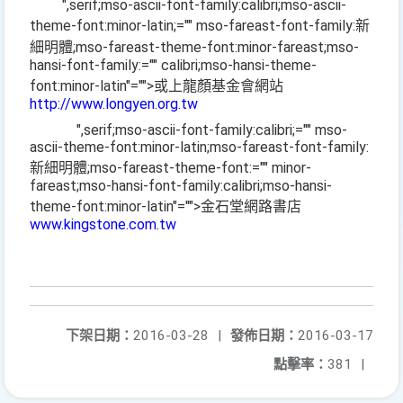
",serif;mso-ascii-font-family:calibri;mso-ascii-
theme-font:minor-latin;="" mso-fareast-font-family:新
細明體;mso-fareast-theme-font:minor-fareast;mso-
hansi-font-family:="" calibri;mso-hansi-theme-
font:minor-latin"="">或上龍顏基金會網站
http://www.longyen.org.tw
",serif;mso-ascii-font-family:calibri;="" mso-
ascii-theme-font:minor-latin;mso-fareast-font-family:
新細明體;mso-fareast-theme-font:="" minor-
fareast;mso-hansi-font-family:calibri;mso-hansi-
theme-font:minor-latin"="">金石堂網路書店
www.kingstone.com.tw
下架日期：
2016-03-28
|
發佈日期：
2016-03-17
點擊率：
381
|