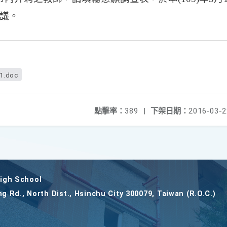
議。
f1.doc
點擊率：
389
|
下架日期：
2016-03-2
gh School
ng Rd., North Dist., Hsinchu City 300079, Taiwan (R.O.C.)