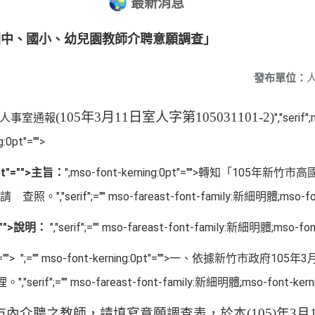
最新消息
國中、國小、幼兒園教師介聘意願調查」
發布單位：
(105
年
3
月
11
日室人字第
105031101-2)
"="">人事室通報
","serif
:0pt"="">
:0pt"="">主旨：
";mso-font-kerning:0pt"="">轉知「
105
年新竹市高
，請 查照。
","serif";="" mso-fareast-font-family:新細明體;mso-fon
t"="">說明：
","serif";="" mso-fareast-font-family:新細明體;mso-font
"="">
";="" mso-font-kerning:0pt"="">一、依據新竹市政府
105
年
3
理。
","serif";="" mso-fareast-font-family:新細明體;mso-font-kerni
市內介聘之教師，請填寫意願調查表，於本
(105)
年
3
月