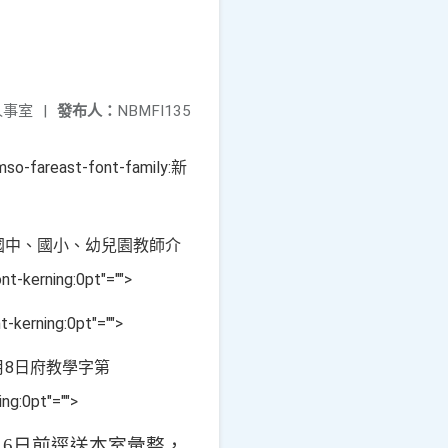
人事室
|
發布人：
NBMFI135
";mso-fareast-font-family:新
國中、國小、幼兒園教師介
t-kerning:0pt"="">
-kerning:0pt"="">
月
8
日府教學字第
ng:0pt"="">
16
日前逕送本室彙整，