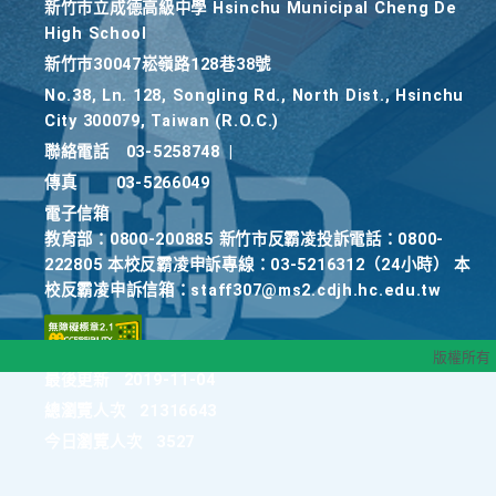
新竹巿立成德高級中學 Hsinchu Municipal Cheng De
High School
新竹巿30047崧嶺路128巷38號
No.38, Ln. 128, Songling Rd., North Dist., Hsinchu
City 300079, Taiwan (R.O.C.)
聯絡電話
03-5258748
|
傳真
03-5266049
電子信箱
教育部：0800-200885 新竹市反霸凌投訴電話：0800-
222805 本校反霸凌申訴專線：03-5216312（24小時） 本
校反霸凌申訴信箱：staff307@ms2.cdjh.hc.edu.tw
版權所有
最後更新
2019-11-04
總瀏覽人次
21316643
今日瀏覽人次
3527