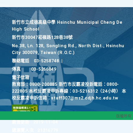
新竹巿立成德高級中學 Hsinchu Municipal Cheng De
High School
新竹巿30047崧嶺路128巷38號
No.38, Ln. 128, Songling Rd., North Dist., Hsinchu
City 300079, Taiwan (R.O.C.)
聯絡電話
03-5258748
|
傳真
03-5266049
電子信箱
教育部：0800-200885 新竹市反霸凌投訴電話：0800-
222805 本校反霸凌申訴專線：03-5216312（24小時） 本
校反霸凌申訴信箱：staff307@ms2.cdjh.hc.edu.tw
版權所有
最後更新
2019-11-04
總瀏覽人次
21316779