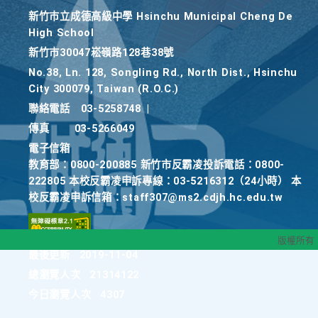
新竹巿立成德高級中學 Hsinchu Municipal Cheng De
High School
新竹巿30047崧嶺路128巷38號
No.38, Ln. 128, Songling Rd., North Dist., Hsinchu
City 300079, Taiwan (R.O.C.)
聯絡電話
03-5258748
|
傳真
03-5266049
電子信箱
教育部：0800-200885 新竹市反霸凌投訴電話：0800-
222805 本校反霸凌申訴專線：03-5216312（24小時） 本
校反霸凌申訴信箱：staff307@ms2.cdjh.hc.edu.tw
版權所有
最後更新
2019-11-04
總瀏覽人次
21314122
今日瀏覽人次
4307