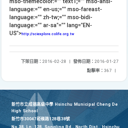
mso-themecolor:="" text1;="" mso-ansi-
language:="" en-us;="" mso-fareast-
language:="" zh-tw;="" mso-bidi-
language:="" ar-sa"="" lang="EN-
US">
http://sciexplore.colife.org.tw
下架日期：
2016-02-28
|
發佈日期：
2016-01-27
點擊率：
367
|
新竹巿立成德高級中學 Hsinchu Municipal Cheng De
High School
新竹巿30047崧嶺路128巷38號
No.38, Ln. 128, Songling Rd., North Dist., Hsinchu