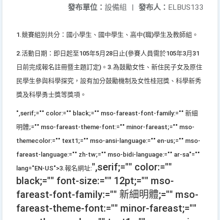
發布單位：
設備組
|
發布人：
ELBUS133
1.競賽組別共分：國小學生、國中學生、高中(職)學生及教師組。
2.活動日期：即日起至105年5月28日止(參賽人員需於105年3月31
日前完成報名註冊暨主題訂定)。3.為鼓勵女性、新住民子女及原住
民學生參與科學探究，設有加分鼓勵機制及女性桂冠獎、科學新秀
獎及科學勇士獎等獎項。
",serif;="" color:="" black;="" mso-fareast-font-family:="" 新細
明體;="" mso-fareast-theme-font:="" minor-fareast;="" mso-
themecolor:="" text1;="" mso-ansi-language:="" en-us;="" mso-
fareast-language:="" zh-tw;="" mso-bidi-language:="" ar-sa"=""
",serif;="" color:=""
lang="EN-US">3.報名網址:
black;="" font-size:="" 12pt;="" mso-
fareast-font-family:="" 新細明體;="" mso-
fareast-theme-font:="" minor-fareast;=""