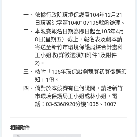
一、
依據行政院環境保護署104年12月21
日環署綜字第1040107195號函辦理。
二、
本競賽報名日期為即日起至105年4月
8日(星期五）截止，報名表及劇本請
寄送至新竹市環境保護局綜合計畫科
王小姐收(詳徵選須知附件1及附件
2)。
三、
檢附「105年環保戲劇競賽初賽徵選須
知」1份。
四、
倘對於本競賽有任何疑問，請洽
新竹
市
環境保護局王小姐或林小姐，電
話：03-5368920分機1005、1007
相關附件