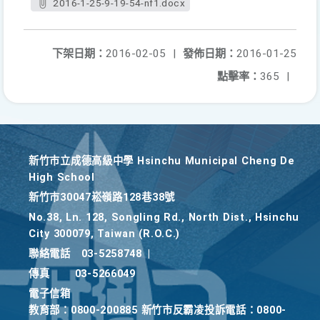
2016-1-25-9-19-54-nf1.docx
下架日期：
2016-02-05
|
發佈日期：
2016-01-25
點擊率：
365
|
新竹巿立成德高級中學 Hsinchu Municipal Cheng De
High School
新竹巿30047崧嶺路128巷38號
No.38, Ln. 128, Songling Rd., North Dist., Hsinchu
City 300079, Taiwan (R.O.C.)
聯絡電話
03-5258748
|
傳真
03-5266049
電子信箱
教育部：0800-200885 新竹市反霸凌投訴電話：0800-