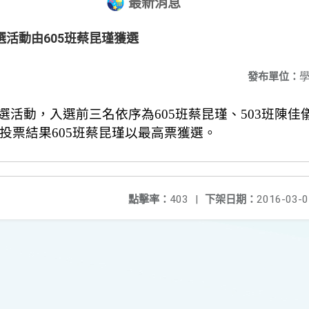
最新消息
選活動由605班​蔡昆瑾獲選
發布單位：
選活動，入選前三名依序為
605
班蔡昆
瑾、
503
班陳佳
投票結果
605
班蔡昆瑾以最高票獲選。
點擊率：
403
|
下架日期：
2016-03-0