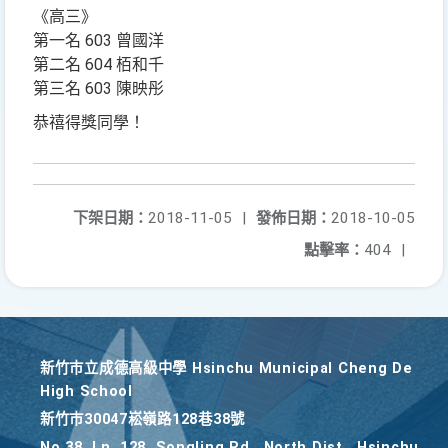
《高三》
第一名 603 曾國洋
第二名 604 栢和千
第三名 603 陳映彤
恭禧得獎同學！
下架日期：
2018-11-05
|
發佈日期：
2018-10-05
點擊率：
404
|
新竹巿立成德高級中學 Hsinchu Municipal Cheng De
High School
新竹巿30047崧嶺路128巷38號
No.38, Ln. 128, Songling Rd., North Dist., Hsinchu