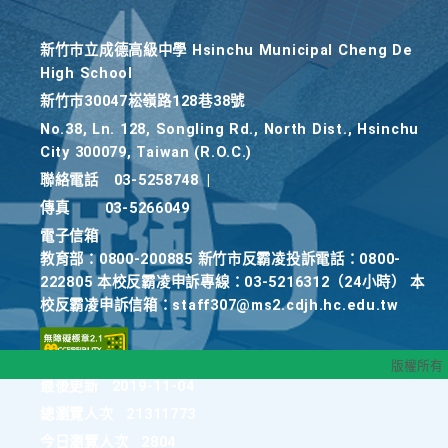
新竹巿立成德高級中學 Hsinchu Municipal Cheng De
High School
新竹巿30047崧嶺路128巷38號
No.38, Ln. 128, Songling Rd., North Dist., Hsinchu
City 300079, Taiwan (R.O.C.)
聯絡電話
03-5258748
|
傳真
03-5266049
電子信箱
教育部：0800-200885 新竹市反霸凌投訴電話：0800-
222805 本校反霸凌申訴專線：03-5216312（24小時） 本
校反霸凌申訴信箱：staff307@ms2.cdjh.hc.edu.tw
版權所有
最後更新
2019-11-04
總瀏覽人次
21311773
今日瀏覽人次
2804