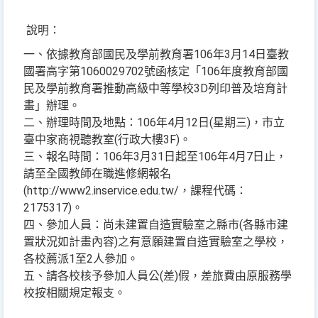
說明：
一、依據教育部國民及學前教育署106年3月14日臺教
國署高字第1060029702號函核定「106年度教育部國
民及學前教育署推動高級中等學校3D列印普及培育計
畫」辦理。
二、辦理時間及地點：106年4月12日(星期三)，市立
臺中家商視聽教室(行政大樓3F)。
三、報名時間：106年3月31日起至106年4月7日止，
請至全國教師在職進修網報名
(http://www2.inservice.edu.tw/，課程代碼：
2175317)。
四、參加人員：尚未建置自造實驗室之縣市(各縣市建
置狀況如計畫內容)之有意願建置自造實驗室之學校，
各校薦派1至2人參加。
五、請各校核予參加人員公(差)假，差旅費由原服務學
校按相關規定報支。