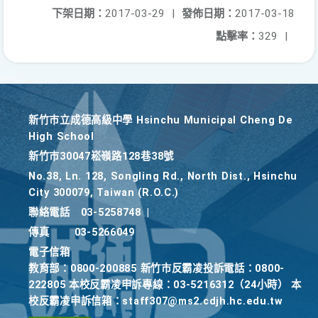
下架日期：
2017-03-29
|
發佈日期：
2017-03-18
點擊率：
329
|
新竹巿立成德高級中學 Hsinchu Municipal Cheng De
High School
新竹巿30047崧嶺路128巷38號
No.38, Ln. 128, Songling Rd., North Dist., Hsinchu
City 300079, Taiwan (R.O.C.)
聯絡電話
03-5258748
|
傳真
03-5266049
電子信箱
教育部：0800-200885 新竹市反霸凌投訴電話：0800-
222805 本校反霸凌申訴專線：03-5216312（24小時） 本
校反霸凌申訴信箱：staff307@ms2.cdjh.hc.edu.tw