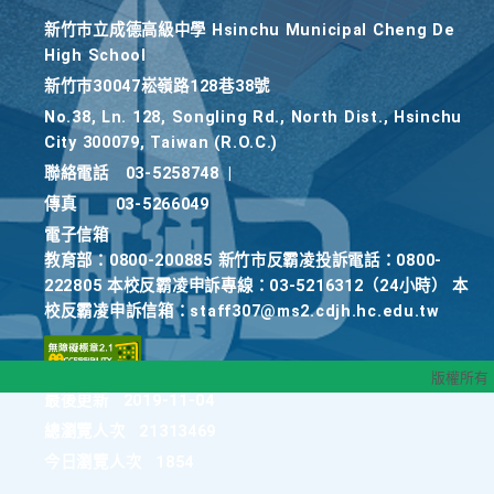
新竹巿立成德高級中學 Hsinchu Municipal Cheng De
High School
新竹巿30047崧嶺路128巷38號
No.38, Ln. 128, Songling Rd., North Dist., Hsinchu
City 300079, Taiwan (R.O.C.)
聯絡電話
03-5258748
|
傳真
03-5266049
電子信箱
教育部：0800-200885 新竹市反霸凌投訴電話：0800-
222805 本校反霸凌申訴專線：03-5216312（24小時） 本
校反霸凌申訴信箱：staff307@ms2.cdjh.hc.edu.tw
版權所有
最後更新
2019-11-04
總瀏覽人次
21313469
今日瀏覽人次
1854