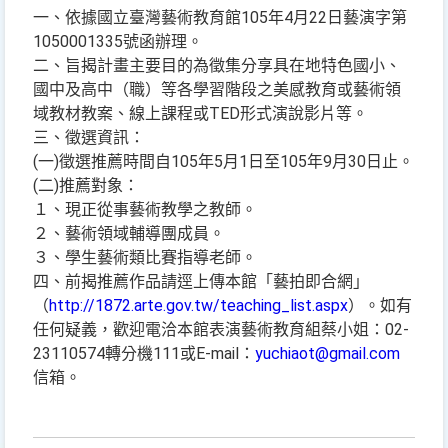
一、依據國立臺灣藝術教育館105年4月22日藝演字第
1050001335號函辦理。
二、旨揭計畫主要目的為徵集分享具在地特色國小、
國中及高中（職）等各學習階段之美感教育或藝術領
域教材教案、線上課程或TED形式演說影片等。
三、徵選資訊：
(一)徵選推薦時間自105年5月1日至105年9月30日止。
(二)推薦對象：
１、現正從事藝術教學之教師。
２、藝術領域輔導團成員。
３、學生藝術類比賽指導老師。
四、前揭推薦作品請逕上傳本館「藝拍即合網」
（
http://1872.arte.gov.tw/teaching_list.aspx
）。如有
任何疑義，歡迎電洽本館表演藝術教育組蔡小姐：02-
23110574轉分機111或E-mail：
yuchiaot@gmail.com
信箱。