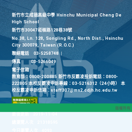
新竹巿立成德高級中學 Hsinchu Municipal Cheng De
High School
新竹巿30047崧嶺路128巷38號
No.38, Ln. 128, Songling Rd., North Dist., Hsinchu
City 300079, Taiwan (R.O.C.)
聯絡電話
03-5258748
|
傳真
03-5266049
電子信箱
教育部：0800-200885 新竹市反霸凌投訴電話：0800-
222805 本校反霸凌申訴專線：03-5216312（24小時） 本
校反霸凌申訴信箱：staff307@ms2.cdjh.hc.edu.tw
版權所有
最後更新
2019-11-04
總瀏覽人次
21318595
今日瀏覽人次
4093