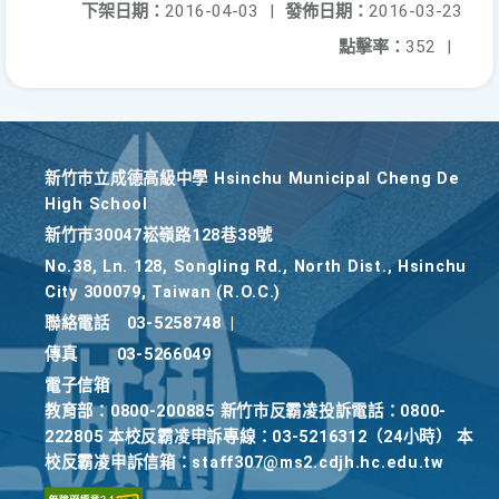
下架日期：
2016-04-03
|
發佈日期：
2016-03-23
點擊率：
352
|
新竹巿立成德高級中學 Hsinchu Municipal Cheng De
High School
新竹巿30047崧嶺路128巷38號
No.38, Ln. 128, Songling Rd., North Dist., Hsinchu
City 300079, Taiwan (R.O.C.)
聯絡電話
03-5258748
|
傳真
03-5266049
電子信箱
教育部：0800-200885 新竹市反霸凌投訴電話：0800-
222805 本校反霸凌申訴專線：03-5216312（24小時） 本
校反霸凌申訴信箱：staff307@ms2.cdjh.hc.edu.tw