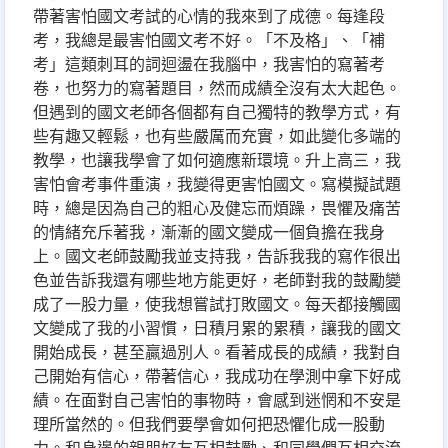
帶著害怕國文考試的心情的我來到了成德。每逢段
考，我總是最害怕國文考不好。「不及格」、「補
考」這類刺耳的詞迴盪在我腦中，我害怕的寫著考
卷，也努力的寫著題目，然而成績全沒有太大起色。
但遇到的國文老師各個都有自己獨特的教學方式，有
些有趣又輕鬆，也有些嚴厲而充實，如此變化多端的
教學，也讓我學會了如何適應新環境。升上高三，我
害怕會考事件重演，我變得更害怕國文。寫模擬試題
時，總是因為自己的粗心及健忘而煩躁，畏懼及痛苦
的情緒充斥著我，漸漸的國文變成一個負擔在我身
上。國文老師鼓勵我並支持我，告訴我我的寫作很出
色並告訴我還有哪些地方能更好，老師對我的鼓勵變
成了一股力量，使我想嘗試打敗國文。每天都接觸國
文變成了我的小習慣，日積月累的累積，讓我的國文
開始成長，甚至贏過別人。看著成長的成績，我對自
己開始有信心，帶著信心，我成功在學測中拿下好成
績。在面對自己害怕的事物時，會感到迷惘和不安是
理所當然的。但我們要學會如何把恐懼化成一股動