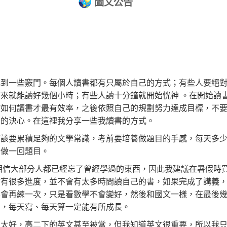
圖文公告
找到一些竅門。每個人讀書都有只屬於自己的方式；有些人要絕
下來就能讀好幾個小時；有些人讀十分鐘就開始恍神
。在開始讀
該如何讀書才最有效率，之後依照自己的規劃努力達成目標，不
舟的決心。在這裡我分享一些我讀書的方式。
應該要累積足夠的文學常識，考前要培養做題目的手感，每天多
少做一回題目。
相信大部分人都已經忘了曾經學過的東西，因此我建議在暑假時
會有很多進度，並不會有太多時間讀自己的書，如果完成了講義
不會再練一次，只是看數學不會變好，然後和國文一樣，在最後
習，每天寫、每天算一定能有所成長。
有太好，高二下的英文甚至被當，但我知道英文很重要，所以我