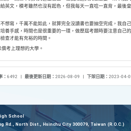
是給英文，模考雖然也沒有起色，但我每天一直唸一直背，最後
人不想寫，千萬不能如此，就算完全沒讀書也要抽空完成，我自
，培養手感，時間也是很重要的一環，做歷屆考題時要注意自己
或檢查才能有充裕的時間。
以償考上理想的大學。
率：
6492
|
最後更新日期：
2026-08-09
|
下架日期：
2023-04-0
gh School
ng Rd., North Dist., Hsinchu City 300079, Taiwan (R.O.C.)