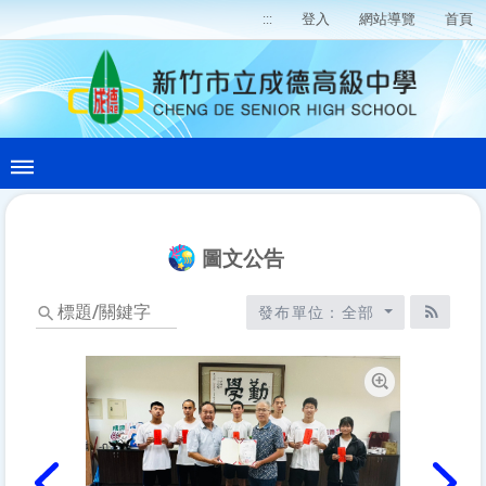
:::
登入
網站導覽
首頁
圖文公告
標
發布單位：全部
題/
RSS訂
關
鍵
字
放大圖片