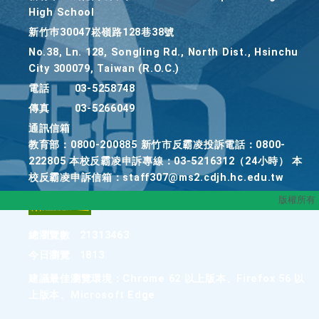
High School
新竹巿30047崧嶺路128巷38號
No.38, Ln. 128, Songling Rd., North Dist., Hsinchu
City 300079, Taiwan (R.O.C.)
電話
03-5258748
傳真
03-5266049
通訊信箱
教育部：0800-200885 新竹市反霸凌投訴電話：0800-
222805 本校反霸凌申訴專線：03-5216312（24小時） 本
校反霸凌申訴信箱：staff307@ms2.cdjh.hc.edu.tw
版權所有
總瀏覽數
21313463
今日瀏覽
1813
建議最佳瀏覽環境：Chrome 62 以上版本、Firefox 56 以
上版本、Microsoft Edge