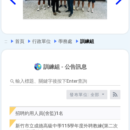
上一篇
下一篇
:::
首頁
行政單位
學務處
訓練組
訓練組 - 公告訊息
輸
入
標
發布單位: 全部
題、
RSS訂
關
鍵
招聘約用人員(舍監)1名
字
後
新竹市立成德高級中學115學年度外聘教練(第二次
按