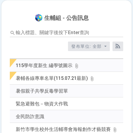
生輔組 - 公告訊息
輸
入
標
發布單位: 全部
題、
RSS訂
關
鍵
115學年度新生 繡學號圖示
字
後
暑輔各線專車名單(115.07.21最新)
按
下
暑假親子共學反毒學習單
Enter
查
緊急避難包－物資大作戰
詢
全民防詐意識
新竹市學生校外生活輔導會海報創作才藝競賽