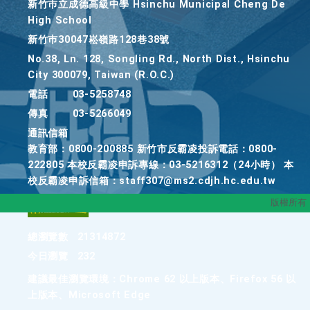
新竹巿立成德高級中學 Hsinchu Municipal Cheng De
High School
新竹巿30047崧嶺路128巷38號
No.38, Ln. 128, Songling Rd., North Dist., Hsinchu
City 300079, Taiwan (R.O.C.)
電話
03-5258748
傳真
03-5266049
通訊信箱
教育部：0800-200885 新竹市反霸凌投訴電話：0800-
222805 本校反霸凌申訴專線：03-5216312（24小時） 本
校反霸凌申訴信箱：staff307@ms2.cdjh.hc.edu.tw
版權所有
總瀏覽數
21314872
今日瀏覽
232
建議最佳瀏覽環境：Chrome 62 以上版本、Firefox 56 以
上版本、Microsoft Edge