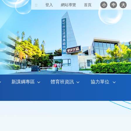
:::
登入
網站導覽
首頁
小
中
大
新課綱專區
體育班資訊
協力單位