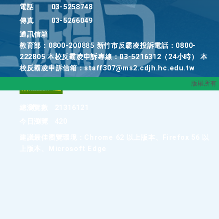
電話
03-5258748
傳真
03-5266049
通訊信箱
教育部：0800-200885 新竹市反霸凌投訴電話：0800-
222805 本校反霸凌申訴專線：03-5216312（24小時） 本
校反霸凌申訴信箱：staff307@ms2.cdjh.hc.edu.tw
版權所有
總瀏覽數
21316121
今日瀏覽
420
建議最佳瀏覽環境：Chrome 62 以上版本、Firefox 56 以
上版本、Microsoft Edge