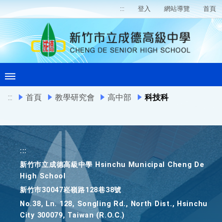
:::
登入
網站導覽
首頁
:::
首頁
教學研究會
高中部
科技科
:::
新竹巿立成德高級中學 Hsinchu Municipal Cheng De
High School
新竹巿30047崧嶺路128巷38號
No.38, Ln. 128, Songling Rd., North Dist., Hsinchu
City 300079, Taiwan (R.O.C.)