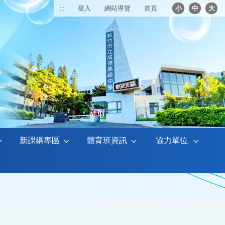
:::
登入
網站導覽
首頁
小
中
大
新課綱專區
體育班資訊
協力單位