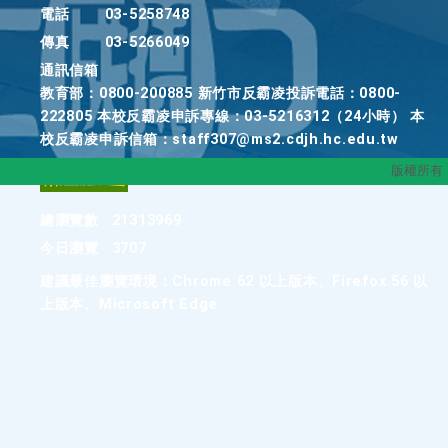
電話
03-5258748
傳真
03-5266049
通訊信箱
教育部：0800-200885 新竹市反霸凌投訴電話：0800-
222805 本校反霸凌申訴專線：03-5216312（24小時） 本
校反霸凌申訴信箱：staff307@ms2.cdjh.hc.edu.tw
版權所有
總瀏覽數
21313969
今日瀏覽
3707
建議最佳瀏覽環境：Chrome 62 以上版本、Firefox 56 以
上版本、Microsoft Edge