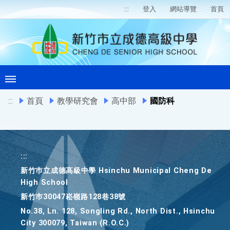
:::
登入
網站導覽
首頁
:::
首頁
教學研究會
高中部
國防科
:::
新竹巿立成德高級中學 Hsinchu Municipal Cheng De
High School
新竹巿30047崧嶺路128巷38號
No.38, Ln. 128, Songling Rd., North Dist., Hsinchu
City 300079, Taiwan (R.O.C.)