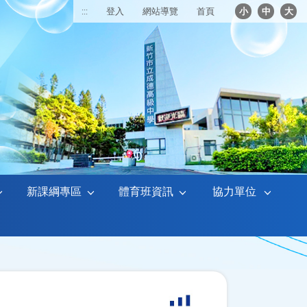
:::
登入
網站導覽
首頁
小
中
大
新課綱專區
體育班資訊
協力單位