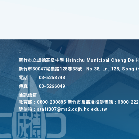
:::
新竹巿立成德高級中學 Hsinchu Municipal Cheng De Hi
新竹巿30047崧嶺路128巷38號
No.38, Ln. 128, Songli
電話
03-5258748
傳真
03-5266049
通訊信箱
教育部：0800-200885 新竹市反霸凌投訴電話：0800-22
訴信箱：staff307@ms2.cdjh.hc.edu.tw