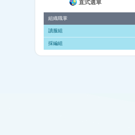
直式選單
組織職掌
讀服組
採編組