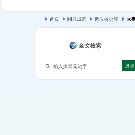
:::
首頁
關於成德
數位校史館
大
全文檢索
輸
搜尋
入
搜
尋
關
鍵
字