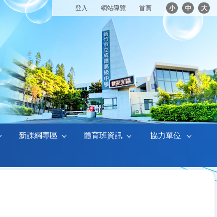
:::
登入
網站導覽
首頁
小
中
大
新課綱專區
體育班資訊
協力單位