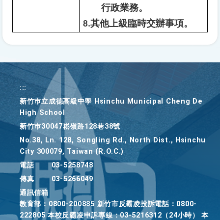
行政業務。
8.
其他上級臨時交辦事項。
:::
新竹巿立成德高級中學 Hsinchu Municipal Cheng De
High School
新竹巿30047崧嶺路128巷38號
No.38, Ln. 128, Songling Rd., North Dist., Hsinchu
City 300079, Taiwan (R.O.C.)
電話
03-5258748
傳真
03-5266049
通訊信箱
教育部：0800-200885 新竹市反霸凌投訴電話：0800-
222805 本校反霸凌申訴專線：03-5216312（24小時） 本