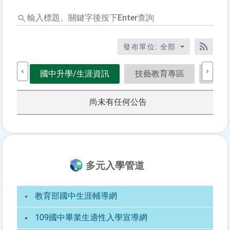
輸
入
標
題、
發布單位: 全部
關
RSS訂
鍵
國中升學/生涯資訊
技藝教育專區
活動
字
後
按
尚未有任何公告
下
Ente
查
詢
多元入學管道
教育部國中生涯輔導網
109國中畢業生適性入學宣導網