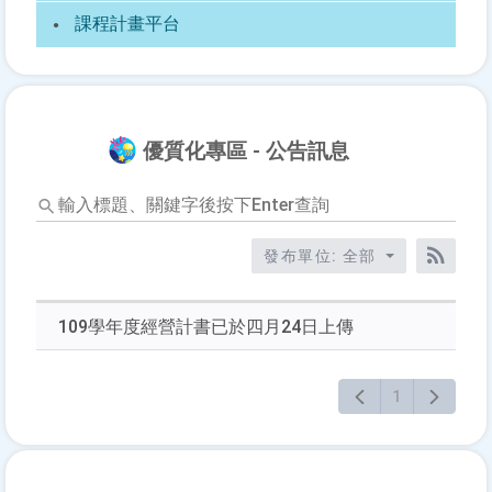
課程計畫平台
優質化專區 - 公告訊息
輸
入
標
發布單位: 全部
題、
RSS訂
關
鍵
109學年度經營計書已於四月24日上傳
字
後
按
1
下
Enter
查
詢