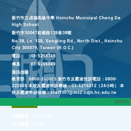
:::
新竹巿立成德高級中學 Hsinchu Municipal Cheng De
High School
新竹巿30047崧嶺路128巷38號
No.38, Ln. 128, Songling Rd., North Dist., Hsinchu
City 300079, Taiwan (R.O.C.)
電話
03-5258748
傳真
03-5266049
通訊信箱
教育部：0800-200885 新竹市反霸凌投訴電話：0800-
222805 本校反霸凌申訴專線：03-5216312（24小時） 本
校反霸凌申訴信箱：staff307@ms2.cdjh.hc.edu.tw
版權所有
總瀏覽數
21313001
今日瀏覽
6768