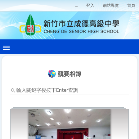
:::
登入
網站導覽
首頁
競賽相簿
輸
入
關
鍵
字
後
按
下