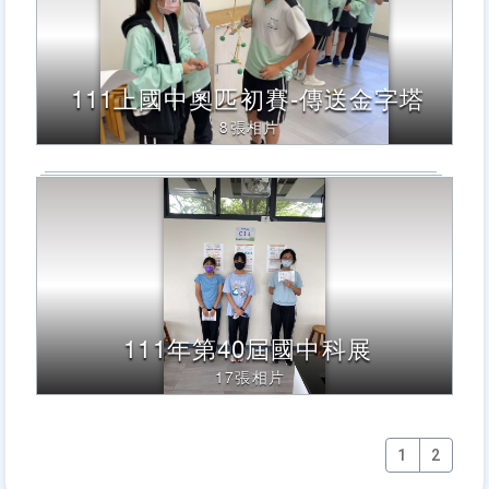
111上國中奧匹初賽-傳送金字塔
8張相片
111年第40屆國中科展
17張相片
1
2