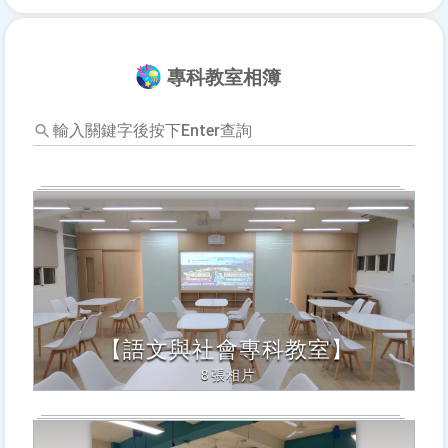
專科教室相簿
輸
入
關
鍵
字
後
按
下
Enter
查
詢，
【語文與社會專科教室】
下
方
8張相片
內
容
將