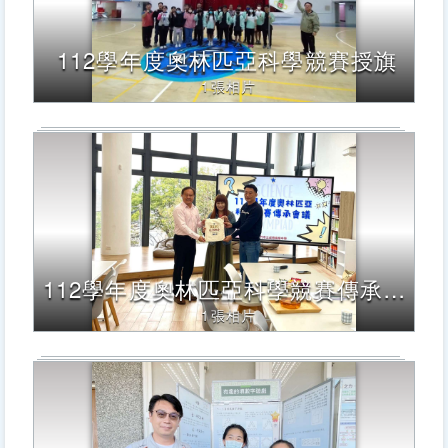
Enter
查
詢，
112學年度奧林匹亞科學競賽授旗
下
方
1張相片
內
容
將
改
變
112學年度奧林匹亞科學競賽傳承會議
1張相片