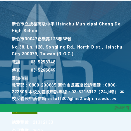
:::
新竹巿立成德高級中學 Hsinchu Municipal Cheng De
High School
新竹巿30047崧嶺路128巷38號
No.38, Ln. 128, Songling Rd., North Dist., Hsinchu
City 300079, Taiwan (R.O.C.)
電話
03-5258748
傳真
03-5266049
通訊信箱
教育部：0800-200885 新竹市反霸凌投訴電話：0800-
222805 本校反霸凌申訴專線：03-5216312（24小時） 本
校反霸凌申訴信箱：staff307@ms2.cdjh.hc.edu.tw
版權所有
總瀏覽數
21312133
今日瀏覽
3615