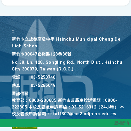
按
下
Enter
查
詢
:::
新竹巿立成德高級中學 Hsinchu Municipal Cheng De
High School
新竹巿30047崧嶺路128巷38號
No.38, Ln. 128, Songling Rd., North Dist., Hsinchu
City 300079, Taiwan (R.O.C.)
電話
03-5258748
傳真
03-5266049
通訊信箱
教育部：0800-200885 新竹市反霸凌投訴電話：0800-
222805 本校反霸凌申訴專線：03-5216312（24小時） 本
校反霸凌申訴信箱：staff307@ms2.cdjh.hc.edu.tw
版權所有