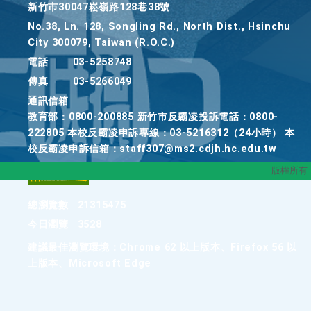
新竹巿30047崧嶺路128巷38號
No.38, Ln. 128, Songling Rd., North Dist., Hsinchu
City 300079, Taiwan (R.O.C.)
電話
03-5258748
傳真
03-5266049
通訊信箱
教育部：0800-200885 新竹市反霸凌投訴電話：0800-
222805 本校反霸凌申訴專線：03-5216312（24小時） 本
校反霸凌申訴信箱：staff307@ms2.cdjh.hc.edu.tw
版權所有
總瀏覽數
21315475
今日瀏覽
3528
建議最佳瀏覽環境：Chrome 62 以上版本、Firefox 56 以
上版本、Microsoft Edge