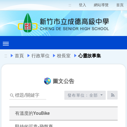
:::
登入
網站導覽
首頁
:::
首頁
行政單位
校長室
心靈故事集
圖文公告
標
發布單位：全部
題/
RSS訂
關
鍵
有溫度的YouBike
字
堅持的可貴-飛盤賽