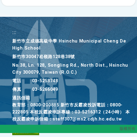
按
下
Enter
查
詢
:::
新竹巿立成德高級中學 Hsinchu Municipal Cheng De
High School
新竹巿30047崧嶺路128巷38號
No.38, Ln. 128, Songling Rd., North Dist., Hsinchu
City 300079, Taiwan (R.O.C.)
電話
03-5258748
傳真
03-5266049
通訊信箱
教育部：0800-200885 新竹市反霸凌投訴電話：0800-
222805 本校反霸凌申訴專線：03-5216312（24小時） 本
校反霸凌申訴信箱：staff307@ms2.cdjh.hc.edu.tw
版權所有