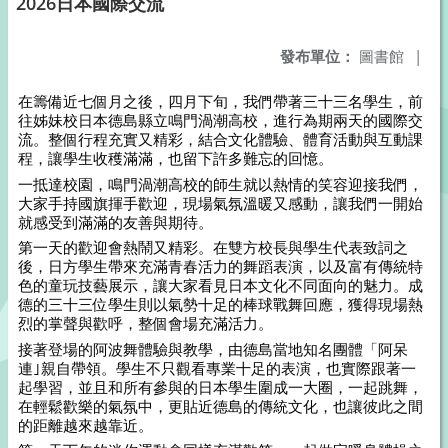
2026日本國際交流
發布單位：
圖書館
|
在籌備近七個月之後，四月下旬，我們帶著三十三名學生，前
往姊妹校日本德島縣立鳴門渦潮高校，進行為期兩天的國際交
流。整個行程充實又精彩，結合文化體驗、體育活動與互動課
程，讓學生收穫滿滿，也留下許多難忘的回憶。
一抵達校園，鳴門渦潮高校的師生就以熱情的笑容迎接我們，
大家手持國旗揮手歡迎，現場氣氛溫暖又感動，讓我們一開始
就感受到滿滿的友善與期待。
第一天的歡迎會熱鬧又精彩。在雙方校長與學生代表致詞之
後，日方學生帶來充滿青春活力的舞蹈表演，以及富有傳統特
色的童玩技藝展示，讓大家看見日本文化不同面向的魅力。成
德的三十三位學生則以氣勢十足的棒球戰舞回應，獲得現場熱
烈的掌聲與歡呼，整個會場充滿活力。
接著登場的阿波舞體驗與教學，由德島當地知名團體「阿呆
連｣親自帶領。學生不只觀看專業十足的表演，也實際跟著一
起學習，並且和所有參與的日本學生圍成一大圈，一起跳舞，
在輕鬆歡樂的氣氛中，更貼近德島的傳統文化，也讓彼此之間
的距離越來越靠近。