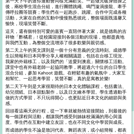
第一天下午的迷你運動會同樣充滿歡笑。一起做完暖身體操之
後，兩校學生混合分組，進行團體跳繩、鳴門漩渦接龍、牽手
傳呼拉圈等競賽；學生們在一起跑步、跳躍、合作中完成各種
活動，大家在自然的互動中慢慢熟悉彼此，整個場面既溫馨又
愉快，現場笑聲不斷。
這天，還有個特別可愛的嘉賓一直陪伴著大家，就是德島的吉
祥物「酢橘君」! 從校園迎接到各個活動的現場，他都盡責地
與我們互動，為整個交流增添了很多歡樂與親切感。
第二天上午的英文課則是一個十分有意義的交流時刻。成德學
生以簡報和日本同學分享人權相關議題，包括在台移工現況、
我家的外籍移工，以及我們的「送愛到澳底」關懷移工活動。
課堂中也有外籍老師一起協同教學，將超過六十位的台日學生
混合分組，參加 Kahoot 遊戲。在輕鬆有趣的氣氛中，大家互
相幫忙、一起思考學習，笑聲不斷，真的是寓教於樂!
第二天下午則是大家很期待的日本文化體驗課程，包括書法、
幼兒摺紙、日本甜點製作，以及日文繪本學習。學生透過動手
做的方式學習，不只玩得開心，也更貼近日本文化的細節與美
感。
回頭看這兩天的行程，從一下車就被熱情迎接開始，到最後的
每一個課程與活動，都讓我們感受到姊妹校滿滿的用心與溫
度。學生們在互動中建立友誼，也在不同文化中學習與成長。
而成德的學生不論是致詞代表、舞蹈表演，或小組簡報，都表