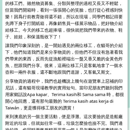
的移工們。雖然物資募集、分類與整理的過程又長又不輕鬆，
但當我們開箱時，看到一張張開心的笑臉，也打從心裡感到快
樂！因爲行前教育做得還不錯，所以在現場，同學們都記得要
先蹲下身子打開紙箱，再像銷售員一樣展示物品，把好物介紹
給移工。今天的移工也超捧場，很快就把我們帶來的衣物、鞋
子、娃娃，和保溫瓶收下了！
讓我們印象深刻的，是一開始遇見的兩位移工，在貓哥的介紹
下，他們知道我們是來分享物資的，但他們不但沒有急著看我
們帶來的東西，反而先從漁船裡端出一盤又香又脆的金黃色炸
魚，想跟我們分享。後來，這兩位移工只是客氣地拿了一個水
壺和一兩件衣服，還不斷地跟我們道謝，又客氣又斯文。
分享物資的過程中，我們也趁機說上幾句在遊覽車上惡補的印
尼話，還有貓哥現場教學的實用短句。當印尼朋友們聽到我們
用家鄉話說Apa kapar、Terima kasih和 Sama sama 時，都很
開心地回應，還有那句最難的 Terima kasih atas kerja di 
Taiwán，更是獲得移工朋友的讚賞！
來到澳底的另一個主要活動，便是淨灘。這次要撿的是造船廠
附近的垃圾，但就如往常一樣，垃圾怎麼撿也撿不完。我們邊
撿垃圾，也同時更佩服貓哥平常一個人是怎麼做這些事情的？