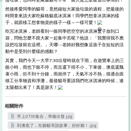
然後疼愛同學的貓哥，竟然縮短大家撿垃圾的過程，把最後的
時間拿來請大家吃蘇格貓底冰淇淋！同學們想拿冰淇淋的樣
子，就跟移工想拿物資的樣子一樣～一樣可愛！
吃完冰淇淋，老師看到一個同學把空空的冰淇淋盒子放到口
袋，問他怎麼不跟大家一起集中丟呢？他說：「我覺得我不應
該把垃圾留在這裡。」天哪⋯老師好難想像這孩子在短短的活
動中是受到什麼樣的感動？
其實，我們今天一大早7:30出發時就在下雨，在遊覽車上的三
個小時，雨也下個不停，而且還下得不小，下車後，澳底還飄
著小雨，但不到十分鐘，雨就停了，天氣不冷不熱，很適合跟
移工分享物資和淨灘，最後貓哥要請我們吃冰淇淋的時候，連
太陽都出來了！真是謝天！
相關附件
早上0730集合，準備出發.jpg
另開新視窗
到澳底了，先聽貓哥說故事，好好聽！.jpg