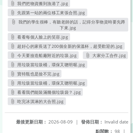
另開新視窗
我們把物資搬到漁港了.jpg
另開新視窗
先跟第一站的兩位移工來張合照.jpg
另開新視窗
我們的學生很棒，有聽老師的話，記得分享物資時要先蹲
下來.jpg
另開新視窗
看看每個人臉上的笑容.jpg
另開新視窗
超好心的家長送了200個全新的保溫杯，超受歡迎的.jpg
另開新視窗
今天要撿造船廠附近的垃圾.jpg
大家分工合作.jpg
另開新視窗
另開新視窗
用垃圾當垃圾桶，環保又聰明喔.jpg
另開新視窗
寶特瓶也是撿不完.jpg
另開新視窗
用垃圾當垃圾桶，環保又聰明喔.jpg
另開新視窗
看看我們能裝滿幾個垃圾袋？.jpg
另開新視窗
吃完冰淇淋的大合照.jpg
另開新視窗
最後更新日期：
2026-08-09
|
發佈日期：
Invalid date
點閱數：
98
|