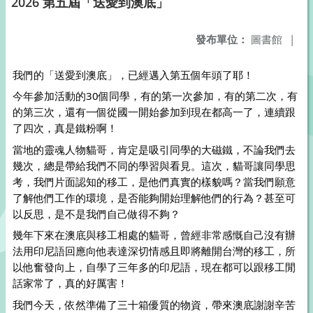
2026 第五屆「送愛到澳底」
發布單位：
圖書館
|
我們的「送愛到澳底」，已經邁入第五個年頭了耶！
今年參加活動的30個同學，有的第一次參加，有的第二次，有
的第三次，還有一個從國一開始參加到現在都高一了，連續跟
了四次，真是鐵粉啊！
當地的靈魂人物貓哥，肯定是吸引同學的大磁鐵，不論我們去
幾次，總是帶給我們不同的學習與看見。這次，貓哥讓同學思
考，我們片面認知的移工，是他們真實的樣貌嗎？當我們願意
了解他們工作的環境，是否能夠開始理解他們的行為？甚至可
以反思，是不是我們自己做得不夠？
幾年下來在澳底與移工相處的貓哥，曾經非常感慨自己沒有辦
法用印尼語回應向他表達深切情感且即將離開台灣的移工，所
以他奮發向上，自學了三年多的印尼語，現在都可以跟移工閒
話家常了，真的好厲害！
我們今天，依然準備了三十箱優質的物資，帶來澳底謝謝辛苦