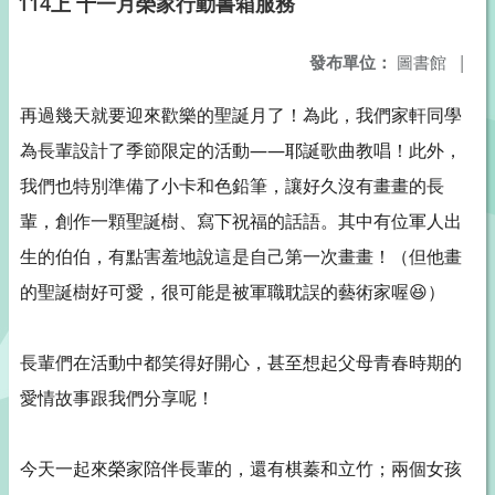
114上 十一月榮家行動書箱服務
發布單位：
圖書館
|
再過幾天就要迎來歡樂的聖誕月了！為此，我們家軒同學
為長輩設計了季節限定的活動——耶誕歌曲教唱！此外，
我們也特別準備了小卡和色鉛筆，讓好久沒有畫畫的長
輩，創作一顆聖誕樹、寫下祝福的話語。其中有位軍人出
生的伯伯，有點害羞地說這是自己第一次畫畫！（但他畫
的聖誕樹好可愛，很可能是被軍職耽誤的藝術家喔
😆
）
長輩們在活動中都笑得好開心，甚至想起父母青春時期的
愛情故事跟我們分享呢！
今天一起來榮家陪伴長輩的，還有棋蓁和立竹；兩個女孩