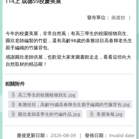
114上 成德59校慶美展
發布單位：
圖書館
|
今年的校慶美展，非常自然風；有高三學生的校園植物寫生、
圓欣老師編製的竹籃，還有高齡98歲的泰雅頭目高春輝老先生
親手編織的竹藤背包。
感謝圓欣老師供展，也歡迎大家來圖書館走走，看看這些向大
自然取材的精品喔！
相關附件
高三學生的校園植物寫生.jpg
另開新視窗
泰雅頭目，高齡98歲高春輝先生親手編織的竹藤背包.jpg
另開新視窗
圓欣老師及學生的竹編作品.jpg
美展海報.jpg
另開新視窗
另開新視窗
最後更新日期：
2026-08-09
|
發佈日期：
Invalid date