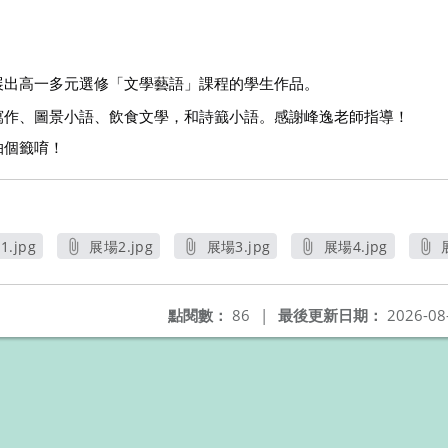
展出高一多元選修「文學藝語」課程的學生作品。
寫作、圖景小語、飲食文學，和詩籖小語。感謝峰逸老師指導！
抽個籤唷！
.jpg
展場2.jpg
展場3.jpg
展場4.jpg
另開新視窗
另開新視窗
另開新視窗
另開新視窗
點閱數：
86
|
最後更新日期：
2026-08