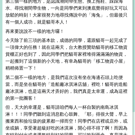
第三個一樣的地方，是認識潮間帶生態。換上拖鞋、踩踩海
水、尋找潮間帶生物，一向是同學們來到澳底覺得好玩又可以
放鬆的時刻！大家很努力地尋找傳說中的「海兔」，但最後只
有一個人成功，就是貓哥本人！
再來要說說不一樣的地方囉！
今天除了前三項的基本款，成德的同學，還跟貓哥一起完成了
一項偉大的任務！就在這兩天，台大教授贊助貓哥的移工物資
貨櫃正好也到了，因此同學們把貓哥家裡堆得滿滿滿的物資，
一起搬到了這個新的小天地，有幸為貓哥的「移工物資小屋」
稍稍佈置一下！
第二個不一樣的地方，是我們這次沒有坐在海邊石頭上吃便
當，而是坐在貓哥的「造船廠冰淇淋店舖」裡吃！貓哥的造船
廠冰淇淋，也是這兩天才弄好的，我們真是太幸運，成為這裡
的第一批團客！
但，天大的幸運是，貓哥請咱們每人一杯自製的南島冰淇
淋！！！同學們聽到這消息歡心鼓舞、「耶」得很大聲，早上
搬東西和撿垃圾的疲累都一掃而空！同學們在店裡或店外，或
坐或躺，享受著超級好吃的冰淇淋，開心得不得了啊！而因為
有特別付出或者運氣特別好的同學，可以吃到兩盒，真是讓大