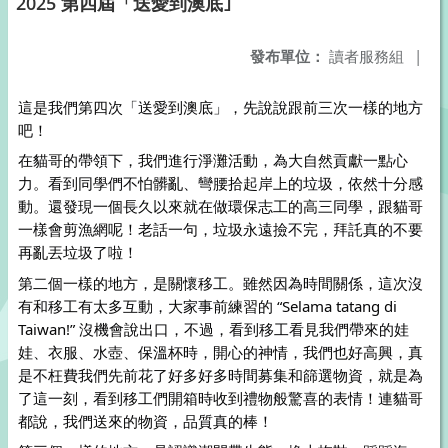
2025 第四屆「送愛到澳底｣
發布單位：
讀者服務組
|
這是我們第四次「送愛到澳底」，先說說跟前三次一樣的地方
吧！
在貓哥的帶領下，我們進行淨灘活動，為大自然貢獻一點心
力。看到同學們不怕髒亂、彎腰拾起岸上的垃圾，依然十分感
動。還發現一個長久以來就在做環保志工的高三同學，跟貓哥
一樣會剪漁網呢！老話一句，垃圾永遠撿不完，拜託真的不要
再亂丟垃圾了啦！
第二個一樣的地方，是關懷移工。雖然因為時間關係，這次沒
有和移工有太多互動，大家事前練習的 “Selama tatang di 
Taiwan!” 沒機會說出口，不過，看到移工看見我們帶來的娃
娃、衣服、水壺、保溫杯時，開心的神情，我們也好高興，真
是不枉費我們先前花了好多好多時間募集和篩選物資，就是為
了這一刻，看到移工們開箱時收到禮物般驚喜的表情！連貓哥
都說，我們送來的物資，品質真的棒！