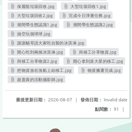
另開新視窗
另開新視窗
另開新視窗
保麗龍垃圾回收.jpg
大型垃圾回收1.jpg
另開新視窗
另開新視窗
大型垃圾回收2.jpg
完成今日淨灘任務.jpg
另開新視窗
另開新視窗
潮間帶生態認識1.jpg
潮間帶生態認識2.jpg
另開新視窗
另開新視窗
抽空玩個球球.jpg
另開新視窗
謝謝貓哥請大家吃自製的冰淇淋.jpg
另開新視窗
開心吃到兩個冰淇淋.jpg
與移工分享物資.jpg
另開新視窗
另開新視窗
與移工分享物資2.jpg
開心拿到派大星的移工.jpg
另開新視窗
另開新視窗
把物資放在漁船上給移工.jpg
物資搬遷完成.jpg
另開新視窗
另開新視窗
超盡責的活動攝影師.jpg
另開新視窗
最後更新日期：
2026-08-07
|
發佈日期：
Invalid date
點閱數：
91
|