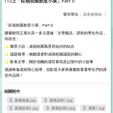
113上「崧嶺校園創意小展」Part II
發布單位：
讀者服務組
|
「崧嶺校園創意小展」Part II 
圖書館現正展出高一多元選修「文學藝語」課程的學生作品，
內容含：
 圖景小語：成德校園風景與短詩的結合
 議題報導：喚醒讀者對成德校園議題的關心
 飲食文學：關於泡麵的感官摹寫及記憶中的小故事
感謝峰逸老師用心指導，也歡迎大家來圖書館看看學生們的課
堂作品唷！
相關附件
展覽海報.jpg
展覽說明1.jpg
另開新視窗
另開新視窗
展覽說明2.jpg
展覽說明3.jpg
展覽1.jpg