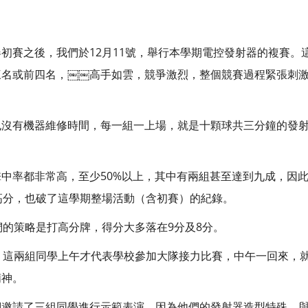
初賽之後，我們於12月11號，舉行本學期電控發射器的複賽。
三名或前四名，￼￼高手如雲，競爭激烈，整個競賽過程緊張刺
也沒有機器維修時間，每一組一上場，就是十顆球共三分鐘的發
中率都非常高，至少50%以上，其中有兩組甚至達到九成，因
高分，也破了這學期整場活動（含初賽）的紀錄。
們的策略是打高分牌，得分大多落在9分及8分。
。這兩組同學上午才代表學校參加大隊接力比賽，中午一回來，
精神。
們邀請了三組同學進行示範表演，因為他們的發射器造型特殊、