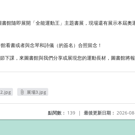
，圖書館隨即展開「全能運動王」主題書展，現場還有展示本屆奧
圖書館看書或者與念琴和詩儀（的簽名）合照留念！
0的第三節下課，來圖書館與我們分享或展現您的運動長材，圖書館將
.jpg
展場3.jpg
另開新視窗
另開新視窗
點閱數：
139
|
最後更新日期：
2026-08