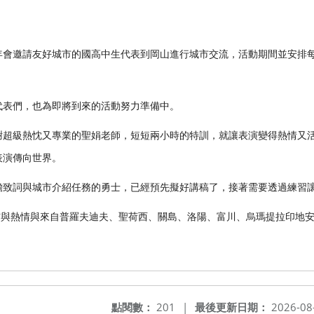
年會邀請友好城市的國高中生代表到岡山進行城市交流，活動期間並安排
代表們，也為即將到來的活動努力準備中。
謝超級熱忱又專業的聖娟老師，短短兩小時的特訓，就讓表演變得熱情又
表演傳向世界。
擔致詞與城市介紹任務的勇士，已經預先擬好講稿了，接著需要透過練習
自信與熱情與來自普羅夫迪夫、聖荷西、關島、洛陽、富川、烏瑪提拉印地
。
點閱數：
201
|
最後更新日期：
2026-08