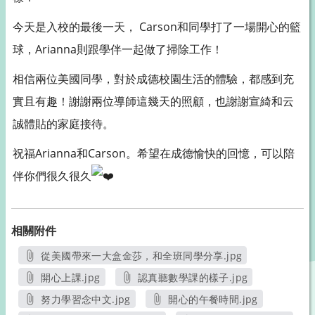
今天是入校的最後一天， Carson和同學打了一場開心的籃
球，Arianna則跟學伴一起做了掃除工作！
相信兩位美國同學，對於成德校園生活的體驗，都感到充
實且有趣！謝謝兩位導師這幾天的照顧，也謝謝宣綺和云
誠體貼的家庭接待。
祝福Arianna和Carson。希望在成德愉快的回憶，可以陪
伴你們很久很久
相關附件
從美國帶來一大盒金莎，和全班同學分享.jpg
另開新視窗
開心上課.jpg
認真聽數學課的樣子.jpg
另開新視窗
另開新視窗
努力學習念中文.jpg
開心的午餐時間.jpg
另開新視窗
另開新視窗