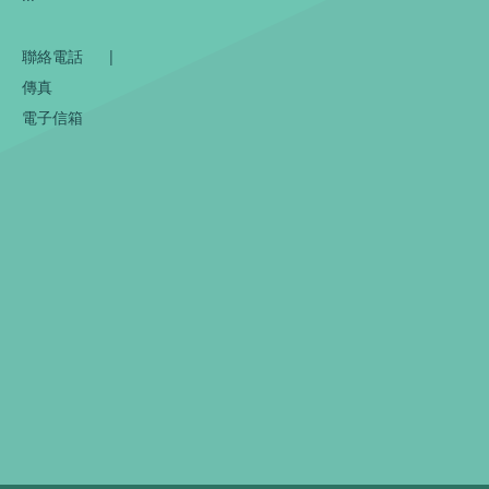
聯絡電話
|
傳真
電子信箱