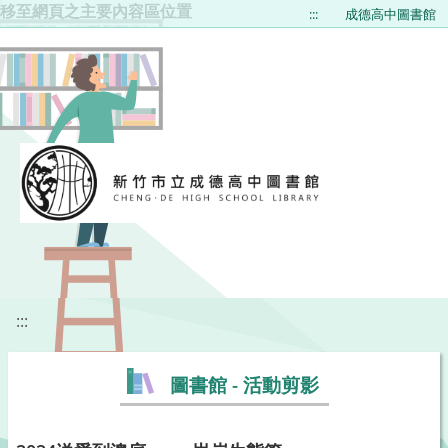
移至網頁之主要內容區位置
:::
成德高中圖書館
:::
圖書館 - 活動剪影