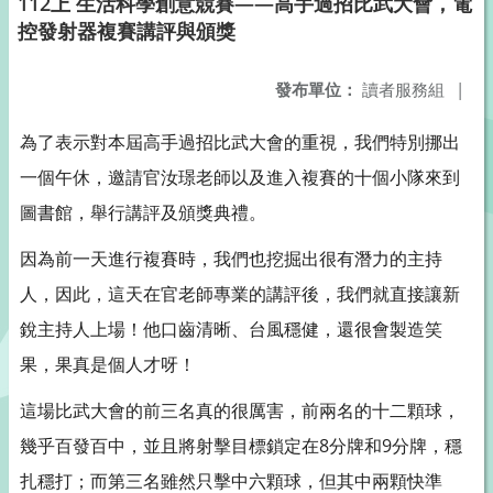
112上 生活科學創意競賽——高手過招比武大會，電
控發射器複賽講評與頒獎
發布單位：
讀者服務組
|
為了表示對本屆高手過招比武大會的重視，我們特別挪出
一個午休，邀請官汝璟老師以及進入複賽的十個小隊來到
圖書館，舉行講評及頒獎典禮。
因為前一天進行複賽時，我們也挖掘出很有潛力的主持
人，因此，這天在官老師專業的講評後，我們就直接讓新
銳主持人上場！他口齒清晰、台風穩健，還很會製造笑
果，果真是個人才呀！
這場比武大會的前三名真的很厲害，前兩名的十二顆球，
幾乎百發百中，並且將射擊目標鎖定在8分牌和9分牌，穩
扎穩打；而第三名雖然只擊中六顆球，但其中兩顆快準