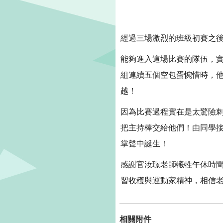
經過三場激烈的班級初賽之
能夠進入這場比賽的隊伍，
組連續五個空包蛋惋惜時，
越！
因為比賽過程實在是太驚險
把主持棒交給他們！由同學
掌聲中誕生！
感謝官汝璟老師犧牲午休時
習收穫與運動家精神，相信
相關附件