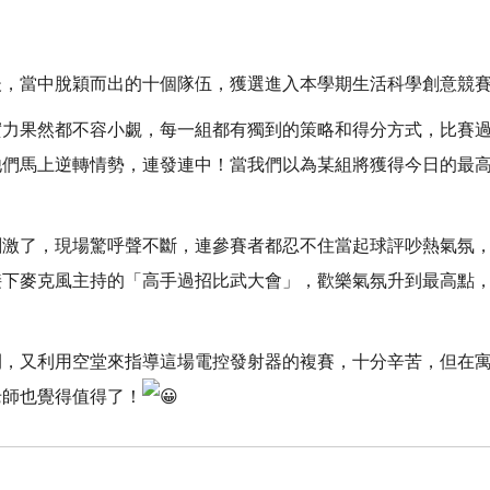
後，當中脫穎而出的十個隊伍，獲選進入本學期生活科學創意競
實力果然都不容小覷，每一組都有獨到的策略和得分方式，比賽
他們馬上逆轉情勢，連發連中！當我們以為某組將獲得今日的最
刺激了，現場驚呼聲不斷，連參賽者都忍不住當起球評吵熱氣氛
接下麥克風主持的「高手過招比武大會」，歡樂氣氛升到最高點
間，又利用空堂來指導這場電控發射器的複賽，十分辛苦，但在
老師也覺得值得了！