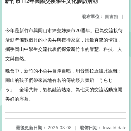
新竹市112年國際交換學生文化參訪活動
發布單位：
圖書館
|
今年是新竹市與岡山市締交姊妹市20週年。已為交流接待
活動準備數個月的小尖兵與接待家庭，用最真摯的情誼，
攜手岡山中學生交流代表們探索新竹市的智慧、科技、人
文與自然。
晚會中，新竹的小尖兵自彈自唱，用音樂拉近彼此距離；
岡山的孩子們帶來當地有名的傳統祭典舞蹈「うらじ
ゃ」，全場共舞，氣氛融洽熱絡。為七天的交流活動拉開
美好的序幕。
最後更新日期：
2026-08-08
|
發佈日期：
Invalid date